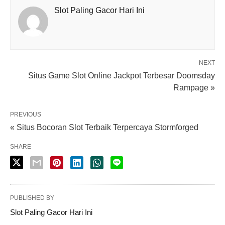
Slot Paling Gacor Hari Ini
NEXT
Situs Game Slot Online Jackpot Terbesar Doomsday
Rampage »
PREVIOUS
« Situs Bocoran Slot Terbaik Terpercaya Stormforged
SHARE
PUBLISHED BY
Slot Paling Gacor Hari Ini