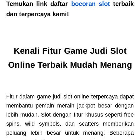
Temukan link daftar
bocoran slot
terbaik
dan terpercaya kami!
Kenali Fitur Game Judi Slot
Online Terbaik Mudah Menang
Fitur dalam game judi slot online terpercaya dapat
membantu pemain meraih jackpot besar dengan
lebih mudah. Slot dengan fitur khusus seperti free
spins, wild symbols, dan scatters memberikan
peluang lebih besar untuk menang. Beberapa