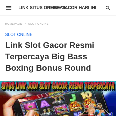
LINK SITUS ONLINE GACOR HARI INI TERBAIK
HOMEPAGE
SLOT ONLINE
SLOT ONLINE
Link Slot Gacor Resmi
Terpercaya Big Bass
Boxing Bonus Round