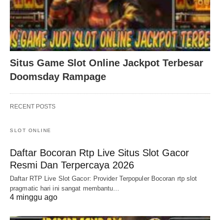
Situs Game Slot Online Jackpot Terbesar
Doomsday Rampage
RECENT POSTS
SLOT ONLINE
Daftar Bocoran Rtp Live Situs Slot Gacor
Resmi Dan Terpercaya 2026
Daftar RTP Live Slot Gacor: Provider Terpopuler Bocoran rtp slot
pragmatic hari ini sangat membantu…
4 minggu ago