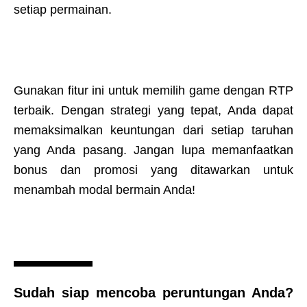
setiap permainan.
Gunakan fitur ini untuk memilih game dengan RTP
terbaik. Dengan strategi yang tepat, Anda dapat
memaksimalkan keuntungan dari setiap taruhan
yang Anda pasang. Jangan lupa memanfaatkan
bonus dan promosi yang ditawarkan untuk
menambah modal bermain Anda!
Sudah siap mencoba peruntungan Anda?