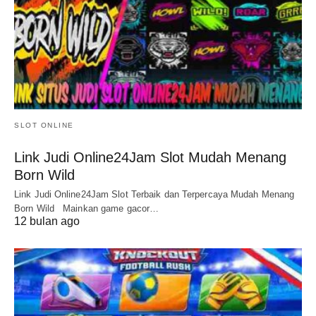
SLOT ONLINE
Link Judi Online24Jam Slot Mudah Menang
Born Wild
Link Judi Online24Jam Slot Terbaik dan Terpercaya Mudah Menang
Born Wild Mainkan game gacor…
12 bulan ago