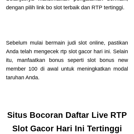
dengan pilih link bo slot terbaik dan RTP tertinggi.
Sebelum mulai bermain judi slot online, pastikan
Anda telah mengecek rtp slot gacor hari ini. Selain
itu, manfaatkan bonus seperti slot bonus new
member 100 di awal untuk meningkatkan modal
taruhan Anda.
Situs Bocoran Daftar Live RTP
Slot Gacor Hari Ini Tertinggi