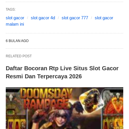
TAGS:
slot gacor
slot gacor 4d
slot gacor 777
slot gacor
malam ini
6 BULAN AGO
RELATED POST
Daftar Bocoran Rtp Live Situs Slot Gacor
Resmi Dan Terpercaya 2026