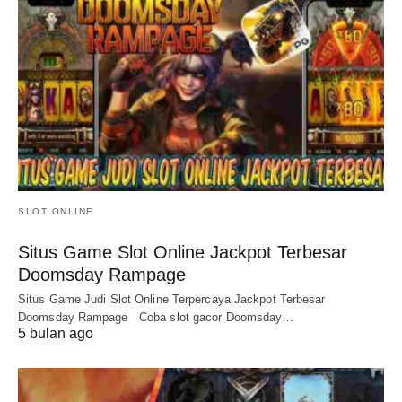
SLOT ONLINE
Situs Game Slot Online Jackpot Terbesar
Doomsday Rampage
Situs Game Judi Slot Online Terpercaya Jackpot Terbesar
Doomsday Rampage Coba slot gacor Doomsday…
5 bulan ago