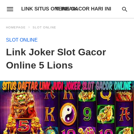
LINK SITUS ONLINE GACOR HARI INI TERBAIK
HOMEPAGE
SLOT ONLINE
SLOT ONLINE
Link Joker Slot Gacor
Online 5 Lions