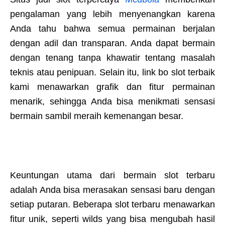
pengalaman yang lebih menyenangkan karena
Anda tahu bahwa semua permainan berjalan
dengan adil dan transparan. Anda dapat bermain
dengan tenang tanpa khawatir tentang masalah
teknis atau penipuan. Selain itu, link bo slot terbaik
kami menawarkan grafik dan fitur permainan
menarik, sehingga Anda bisa menikmati sensasi
bermain sambil meraih kemenangan besar.
Keuntungan utama dari bermain slot terbaru
adalah Anda bisa merasakan sensasi baru dengan
setiap putaran. Beberapa slot terbaru menawarkan
fitur unik, seperti wilds yang bisa mengubah hasil