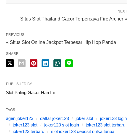
NEXT
Situs Slot Thailand Gacor Terpercaya Fire Archer »
PREVIOUS
« Situs Slot Online Jackpot Terbesar Hip Hop Panda
SHARE
PUBLISHED BY
Slot Paling Gacor Hari Ini
TAGS:
agen joker123
daftar joker123
joker slot
joker123 login
joker123 slot
joker123 slot login
joker123 slot terbaru
joker123 terbaru
slot joker123 deposit pulsa tanpa