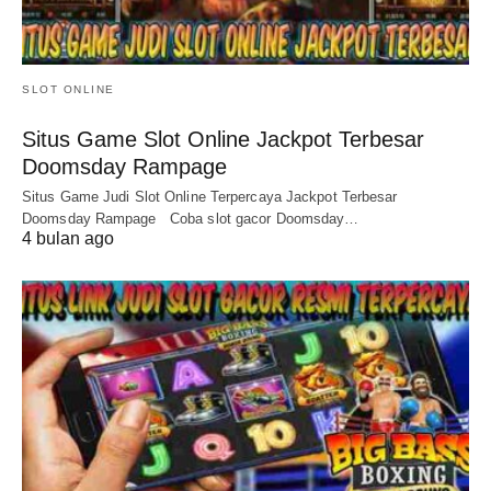
SLOT ONLINE
Situs Game Slot Online Jackpot Terbesar
Doomsday Rampage
Situs Game Judi Slot Online Terpercaya Jackpot Terbesar
Doomsday Rampage Coba slot gacor Doomsday…
4 bulan ago