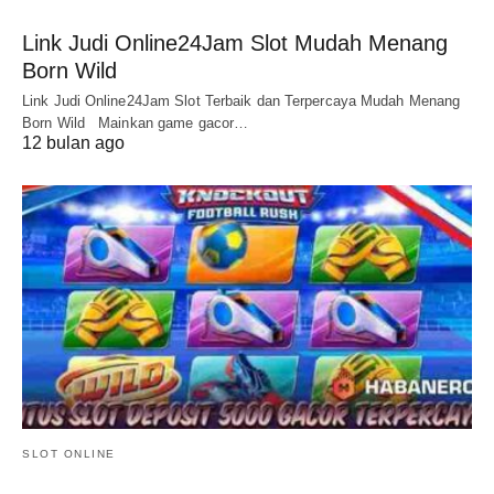
Link Judi Online24Jam Slot Mudah Menang
Born Wild
Link Judi Online24Jam Slot Terbaik dan Terpercaya Mudah Menang
Born Wild Mainkan game gacor…
12 bulan ago
SLOT ONLINE