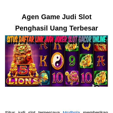
Agen Game Judi Slot
Penghasil Uang Terbesar
Situs judi slot terpercaya
Mcdbola
memberikan