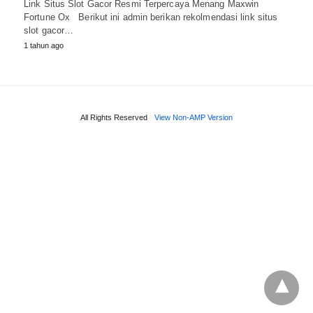
Link Situs Slot Gacor Resmi Terpercaya Menang Maxwin
Fortune Ox Berikut ini admin berikan rekolmendasi link situs
slot gacor…
1 tahun ago
All Rights Reserved
View Non-AMP Version