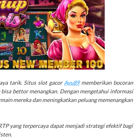
aya tarik. Situs slot gacor
Ayu89
memberikan bocoran
g bisa bettor menangkan. Dengan mengetahui informasi
ermain mereka dan meningkatkan peluang memenangkan
TP yang terpercaya dapat menjadi strategi efektif bagi
sten.