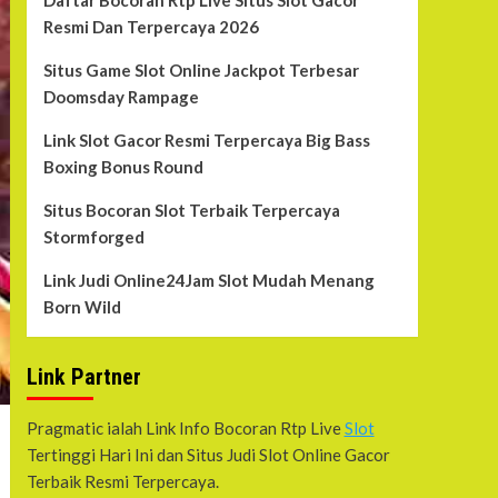
Daftar Bocoran Rtp Live Situs Slot Gacor
Resmi Dan Terpercaya 2026
Situs Game Slot Online Jackpot Terbesar
Doomsday Rampage
Link Slot Gacor Resmi Terpercaya Big Bass
Boxing Bonus Round
Situs Bocoran Slot Terbaik Terpercaya
Stormforged
Link Judi Online24Jam Slot Mudah Menang
Born Wild
Link Partner
Pragmatic ialah Link Info Bocoran Rtp Live
Slot
Tertinggi Hari Ini dan Situs Judi Slot Online Gacor
Terbaik Resmi Terpercaya.