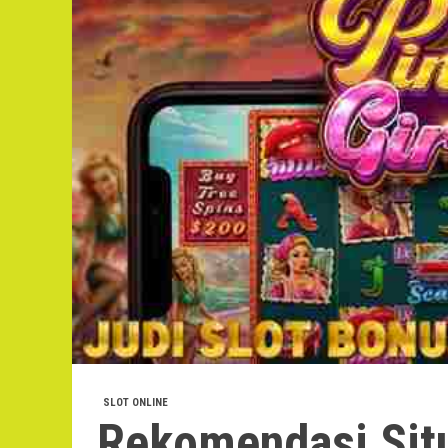
SLOT ONLINE
Rekomendasi Situ