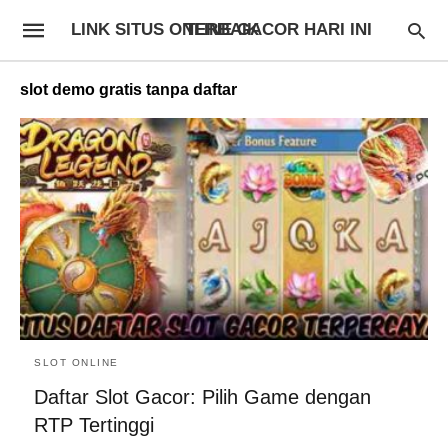
LINK SITUS ONLINE GACOR HARI INI TERBAIK
slot demo gratis tanpa daftar
SLOT ONLINE
Daftar Slot Gacor: Pilih Game dengan
RTP Tertinggi