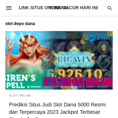
LINK SITUS ONLINE GACOR HARI INI TERBAIK
slot depo dana
SLOT ONLINE
Prediksi Situs Judi Slot Dana 5000 Resmi
dan Terpercaya 2023 Jackpot Terbesar