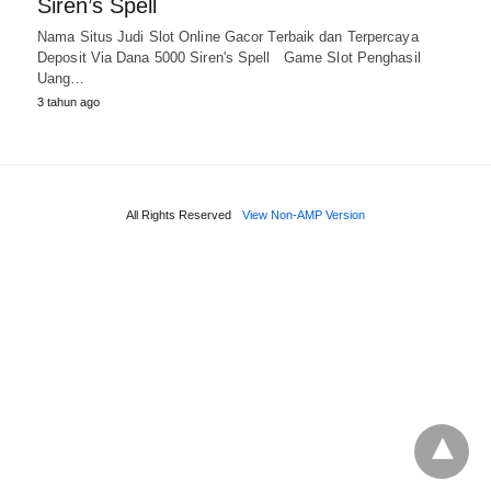
Siren’s Spell
Nama Situs Judi Slot Online Gacor Terbaik dan Terpercaya
Deposit Via Dana 5000 Siren's Spell Game Slot Penghasil
Uang…
3 tahun ago
All Rights Reserved
View Non-AMP Version