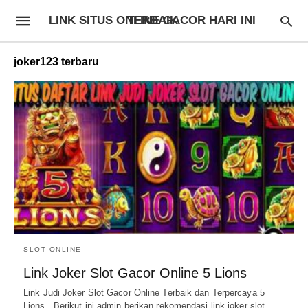
LINK SITUS ONLINE GACOR HARI INI TERBAIK
joker123 terbaru
SLOT ONLINE
Link Joker Slot Gacor Online 5 Lions
Link Judi Joker Slot Gacor Online Terbaik dan Terpercaya 5
Lions Berikut ini admin berikan rekomendasi link joker slot…